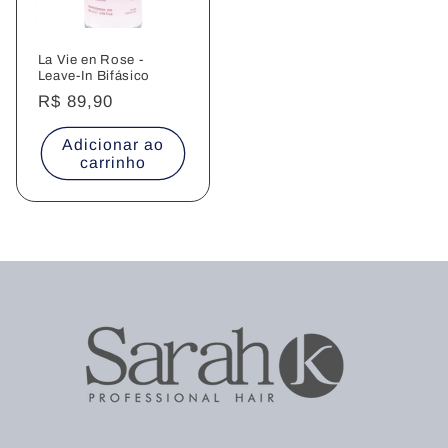
La Vie en Rose -
Leave-In Bifásico
Preço
R$ 89,90
normal
Adicionar ao
carrinho