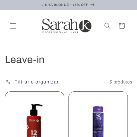
Pular
LINHA BLONDE • 15% OFF
para o
conteúdo
Carrinho
C
Leave-in
o
Filtrar e organizar
5 produtos
l
e
ç
ã
o