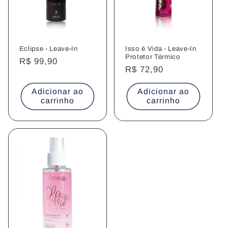
Eclipse - Leave-In
Isso é Vida - Leave-In
Protetor Térmico
Preço
R$ 99,90
Preço
R$ 72,90
normal
normal
Adicionar ao
Adicionar ao
carrinho
carrinho