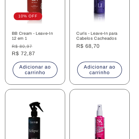
:
10% OFF
BB Cream - Leave-In
Curls - Leave-In para
12 em 1
Cabelos Cacheados
Preço
Preço
Preço
R$ 68,70
R$ 80,97
normal
R$ 72,87
promocional
normal
Adicionar ao
Adicionar ao
carrinho
carrinho