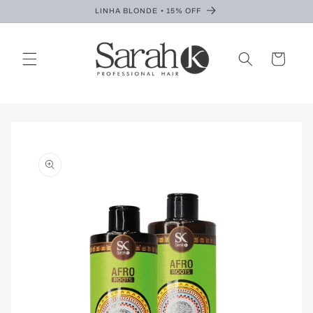
Pular
LINHA BLONDE • 15% OFF
para o
conteúdo
Carrinho
Pular para
as
informações
do produto