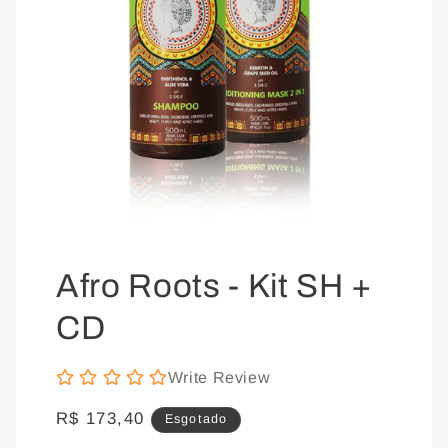
Abrir
mídia
Afro Roots - Kit SH +
1
CD
na
janela
Write Review
modal
Preço
R$ 173,40
Esgotado
normal