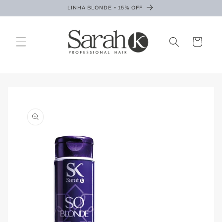
Pular
LINHA BLONDE • 15% OFF
para o
conteúdo
Carrinho
Pular para
as
informações
do produto