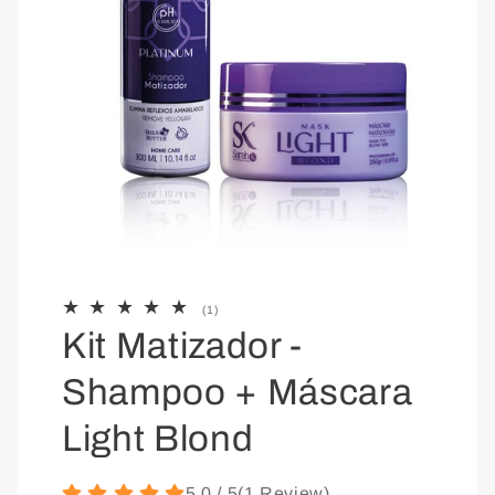
Abrir
mídia
1
(1)
1
total
Kit Matizador -
de
na
avaliações
Shampoo + Máscara
janela
modal
Light Blond
5.0 / 5
(
1
Review
)