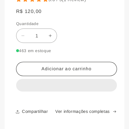
Preço
R$ 120,00
normal
Quantidade
Quantidade
Diminuir
Aumentar
a
a
463 em estoque
quantidade
quantidade
de
de
Adicionar ao carrinho
Kit
Kit
Matizador
Matizador
-
-
Shampoo
Shampoo
Compartilhar
Ver informações completas
+
+
Máscara
Máscara