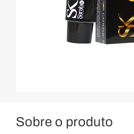
Abrir
mídia
1
na
janela
modal
Sobre o produto