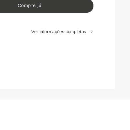
Compre já
te
Permanente
Colors
5.3
Ver informações completas
|
Castanho
Claro
Dourado
-
60g