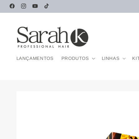
Pular
para o
Facebook
Instagram
YouTube
TikTok
conteúdo
LANÇAMENTOS
PRODUTOS
LINHAS
KI
Pular para
as
informações
do produto