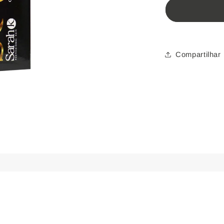
Permanen
Colors
5.3
Compartilhar
|
Castanho
Claro
Dourado
-
60g