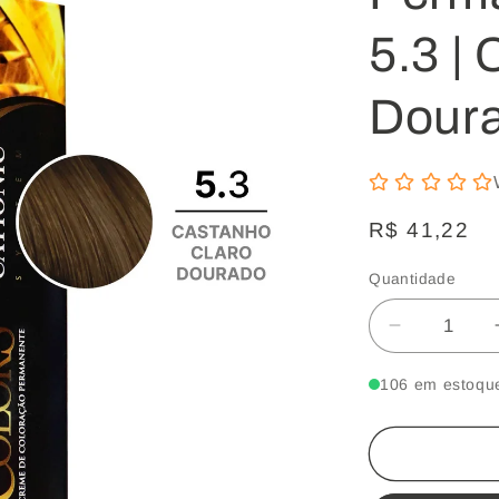
5.3 |
Doura
Preço
R$ 41,22
normal
Quantidade
Quantidade
Diminuir
a
106 em estoqu
quantidad
de
Coloração