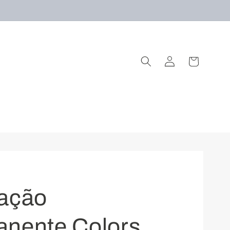
Fazer
Carrinho
login
ação
nente Colors