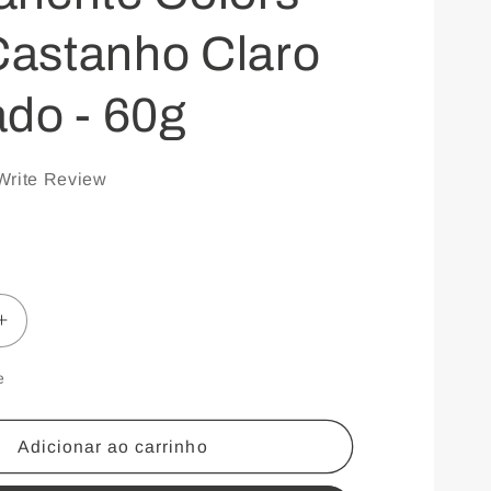
 Castanho Claro
do - 60g
Write Review
Aumentar
a
e
e
quantidade
de
Adicionar ao carrinho
Coloração