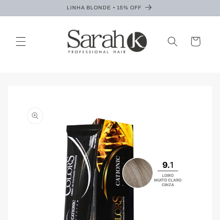
Pular
LINHA BLONDE • 15% OFF
para o
conteúdo
Carrinho
Pular para
as
informações
do produto