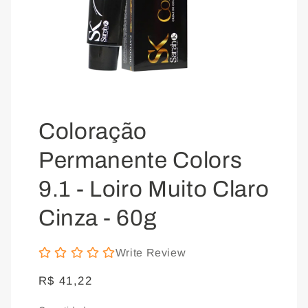
Abrir
mídia
Coloração
1
Permanente Colors
na
janela
9.1 - Loiro Muito Claro
modal
Cinza - 60g
Write Review
Preço
R$ 41,22
normal